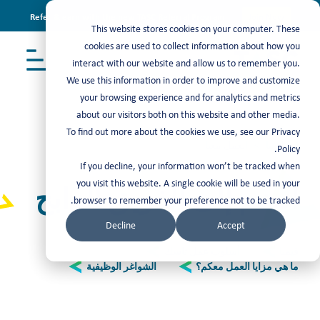
Refer & earn with the new TASC Referral Program
Join Now
This website stores cookies on your computer. These
cookies are used to collect information about how you
interact with our website and allow us to remember you.
We use this information in order to improve and customize
your browsing experience and for analytics and metrics
about our visitors both on this website and other media.
To find out more about the cookies we use, see our Privacy
اتصل بنا
> العمل معنا
Policy.
If you decline, your information won’t be tracked when
you visit this website. A single cookie will be used in your
انضم إلى الفريق الرابح
browser to remember your preference not to be tracked.
Decline
Accept
قيمنا
أسلوب عمل تاسك
ما هي مزايا العمل معكم؟
الشواغر الوظيفية