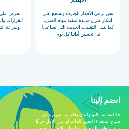
نحن نرعى الأفكار الجديدة ونشجع على
نحرص على ت
ابتكار طرق جديدة لتنفيذ مهام العمل،
القرارات وا
كما نتبنى التقنيات الجديدة التي تساعدنا
وسرعة التح
في تحسين أدائنا كل يوم.
انضم إلينا
اذا كنت من النوع الذي يقفز من سريره كل
صباح استعدادًا لتغيير العالم أو على الأقل جزءًا
منه - يتعلق بالتوظيف والموارد البشرية- فيجب