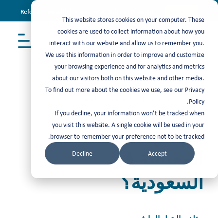
Refer & earn with the new TASC Referral Program
Join Now
This website stores cookies on your computer. These
cookies are used to collect information about how you
interact with our website and allow us to remember you.
We use this information in order to improve and customize
your browsing experience and for analytics and metrics
about our visitors both on this website and other media.
To find out more about the cookies we use, see our Privacy
Insights
> كم هي تكلفة المعيشة في السعودية؟
Policy.
If you decline, your information won’t be tracked when
you visit this website. A single cookie will be used in your
كم هي تكلفة
browser to remember your preference not to be tracked.
المعيشة في
Decline
Accept
السعودية؟