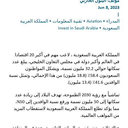
مؤلف:
البتول الحارثي
Jun 8, 2023
|
المدراء • Aviation • تقنية المعلومات • المملكة العربية
السعودية • invest in Saudi Arabia
المملكة العربية السعودية ، لاعب مهم في أكبر 20 اقتصادا
في العالم وأكبر دولة في مجلس التعاون الخليجي، يبلغ عدد
سكانها حوالي 32.2 مليون نسمة، ويشكل المواطنون
السعوديون 58.4٪ (18.8 مليون) من هذا الإجمالي، وتمثل نسبة
الوافدين 41.6٪ (13.4 مليون).
تماشياً مع رؤية 2030 الطموحة، تهدف البلاد إلى زيادة عدد
سكانها إلى 50 مليون نسمة ورفع نسبة الوافدين إلى 50%،
مما يؤكد تطلع المملكة العربية السعودية لاستقطاب المزيد
من المواهب العالمية.
هناك ثلاث مدن رئيسية، الرياض العاصمة، جدة في المنطقة