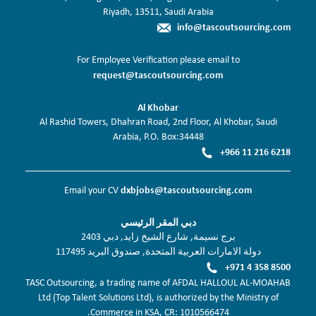
Riyadh, 13511, Saudi Arabia
info@tascoutsourcing.com
For Employee Verification please email to
request@tascoutsourcing.com
Al Khobar
Al Rashid Towers, Dhahran Road, 2nd Floor, Al Khobar, Saudi
Arabia, P.O. Box:34448
+966 11 216 6218
dxbjobs@tascoutsourcing.com
Email your CV
دبي المقر الرئيسي
برج نسيمة, شارع الشيخ زايد, دبي 2403
دولة الامارات العربية المتحدة, صندوق البريد 117495
+971 4 358 8500
TASC Outsourcing, a trading name of AFDAL HALLOUL AL-MOAHAB
Ltd (Top Talent Solutions Ltd), is authorized by the Ministry of
Commerce in KSA, CR: 1010566474.