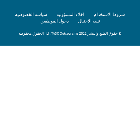
شروط الاستخدام
اخلاء المسؤولية
سياسة الخصوصية
تنبيه الاحتيال
دخول الموظفين
© حقوق الطبع والنشر 2021 TASC Outsourcing. كل الحقوق محفوظة
Sign Up Now
To get our fortnightly newsletter to keep up to date with the latest
jobs, recruitment news and business highlights direct to your inbox.