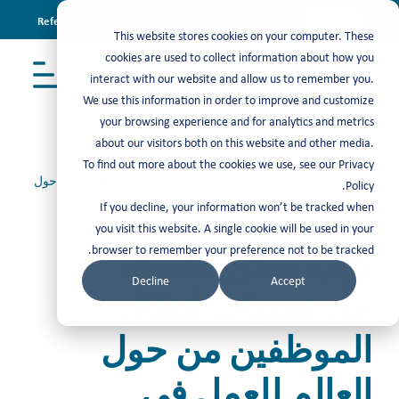
Refer & earn with the new TASC Referral Program
Join Now
This website stores cookies on your computer. These
cookies are used to collect information about how you
interact with our website and allow us to remember you.
We use this information in order to improve and customize
your browsing experience and for analytics and metrics
about our visitors both on this website and other media.
To find out more about the cookies we use, see our Privacy
Insights
> كيف يمكن لتاسك حل تحديات انتقال الموظفين من حول
Policy.
العالم للعمل في المملكة
If you decline, your information won’t be tracked when
you visit this website. A single cookie will be used in your
كيف يمكن لتاسك
browser to remember your preference not to be tracked.
Decline
Accept
حل تحديات انتقال
الموظفين من حول
العالم للعمل في