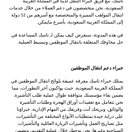
تاسك، مع فريق خبراء التنقل لدينا في المملكة العربية
السعودية، نحن متخصصون في دعم العملاء من خلال خدمات
انتقال المواهب المميزة والمتخصصة مع أسرهم من 52 دولة
إلى المملكة العربية السعودية، بأسرع مايمكن.
في هذه المدونة، سنعرض كيف يمكن لـ تاسك المساعدة في
حل مخاوفك المتعلقة بانتقال الموظفين وتبسيط العملية.
خبراء دعم انتقال الموظفين
يمتلك خبراء تاسك معرفة عميقة بلوائح انتقال الموظفين في
المملكة العربية السعودية. حيث يواكبون آخر التطورات، مما
يضمن بقاء مؤسستك متوافقة طوال عملية طلب التأشيرة.
نحن نتعامل مع تعقيدات أوراق الهجرة وطلبات التأشيرة
والوثائق، ونريحك أنت وفريقك من المهام الإدارية. خبراؤنا
على دراية جيدة بمتطلبات الأنواع المختلفة من التأشيرات،
مثل تصاريح العمل وتأشيرات الزيارة العائلية والتأشيرات
السياحية وغيرها. نحن نوجهك خلال عملية التقديم، ونضمن