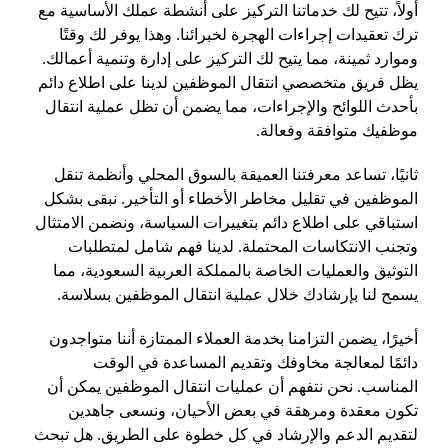
أولاً، تتيح لك خدماتنا التركيز على أنشطة عملك الأساسية مع
ترك تعقيدات إجراءات الهجرة لخبرائنا. وهذا يوفر لك وقتًا
وموارد ثمينة، مما يتيح لك التركيز على إدارة وتنمية أعمالك.
يظل فريق متخصصي انتقال الموظفين لدينا على اطلاع دائم
بأحدث اللوائح والإجراءات، مما يضمن أن تظل عملية انتقال
موظفيك متوافقة وفعالة.
ثانيًا، تساعد معرفتنا العميقة بالسوق المحلي وأنظمة تنقل
الموظفين في تقليل مخاطر الأخطاء أو التأخير. نبقى بشكل
استباقي على اطلاع دائم بتغييرات السياسة، ونضمن الامتثال
وتجنب الانتكاسات المحتملة. لدينا فهم شامل لمتطلبات
التوثيق والعمليات الخاصة بالمملكة العربية السعودية، مما
يسمح لنا بإرشادك خلال عملية انتقال الموظفين بسلاسة.
أخيرًا، يضمن التزامنا بخدمة العملاء الممتازة أننا متواجدون
دائمًا لمعالجة مخاوفك وتقديم المساعدة في الوقت
المناسب. نحن نتفهم أن عمليات انتقال الموظفين يمكن أن
تكون معقدة ومرهقة في بعض الأحيان، ونسعى جاهدين
لتقديم الدعم والإرشاد في كل خطوة على الطريق. هل تبحث