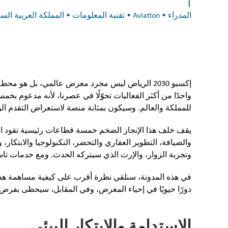
|
المدراء • Aviation • تقنية المعلومات • المملكة العربية السعودية • invest in Saudi Arabia
واحدًا من أكثر الفعاليات تحوّلًا في عصرنا، لأنه مدعو
للمملكة والعالم. وسيكون بمثابة منصة لاستعراض التقدم ا
يقف خلف هذا الإنجاز الضخم خمسة قطاعات رئيسية تقود التح
والضيافة، التطوير العقاري والتحضر، التكنولوجيا والابتكار، 
وتجربة الزوار، والإرث الذي سيتركه الحدث. ومع خدمات تا
دورًا حيويًا في إحياء المعرض، وفي المقابل، سيحظى بفرص غي
الاستدامة والابتكار البيئي