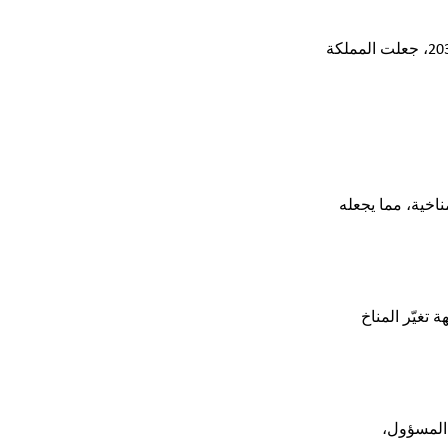
الاستدامة ليست مجرد مصطلح، بل هي مبدأ أساسي لأهداف وأهمية إكسبو 2030 الرياض على المستوى العالمي. وفي إطار رؤية 2030، جعلت المملكة
ناخية، مما يجعله
 تغيّر المناخ
 المسؤول،