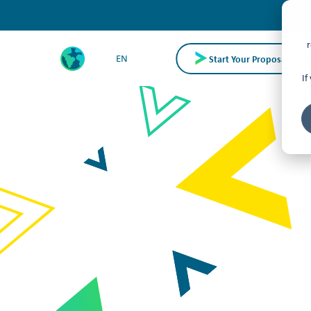
r
Start Your Proposal Requ
EN
If