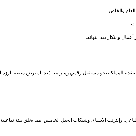
العام والخاص.
ات.
مال وابتكار بعد انتهائه.
 والابتكار هما في صميم رؤية إكسبو 2030. وبينما تتقدم المملكة نحو مستقبل رقمي ومترابط، يُعد المعرض منصة
طناعي، وإنترنت الأشياء، وشبكات الجيل الخامس, مما يخلق بيئة تفاعلي