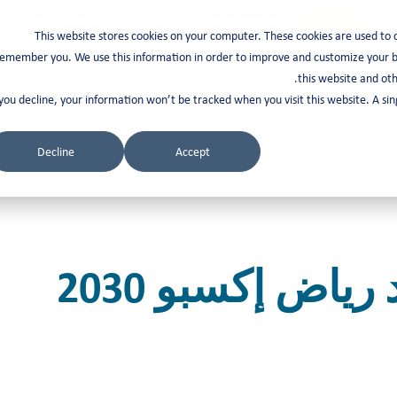
Refer & earn with the new TASC Referral Program
Join Now
This website stores cookies on your computer. These cookies are used to 
emember you. We use this information in order to improve and customize your br
Corporate Services
حول تاسك
مرئيات
est In Saudi Arabia
this website and oth
 you decline, your information won’t be tracked when you visit this website. A s
Decline
Accept