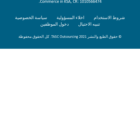
Commerce in KSA, CR: 1010566474.
شروط الاستخدام
اخلاء المسؤولية
سياسة الخصوصية
تنبيه الاحتيال
دخول الموظفين
© حقوق الطبع والنشر 2021 TASC Outsourcing. كل الحقوق محفوظة
Sign Up Now
To get our fortnightly newsletter to keep up to date with the latest
jobs, recruitment news and business highlights direct to your inbox.