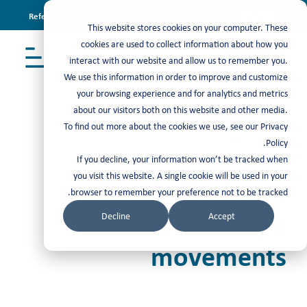
Refer & earn with the new TASC Referral Program
Join Now
This website stores cookies on your computer. These
cookies are used to collect information about how you
interact with our website and allow us to remember you.
We use this information in order to improve and customize
your browsing experience and for analytics and metrics
about our visitors both on this website and other media.
To find out more about the cookies we use, see our Privacy
مرئيات
>
تقارير
Policy.
If you decline, your information won’t be tracked when
you visit this website. A single cookie will be used in your
Stay in the know
browser to remember your preference not to be tracked.
of the industry’s
Decline
Accept
movements