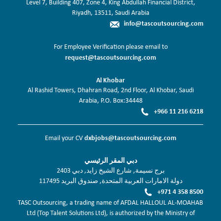
Level 7, Building 407, Zone 4, King Abdullah Financial District,
Riyadh, 13511, Saudi Arabia
info@tascoutsourcing.com
For Employee Verification please email to
request@tascoutsourcing.com
Al Khobar
Al Rashid Towers, Dhahran Road, 2nd Floor, Al Khobar, Saudi
Arabia, P.O. Box:34448
+966 11 216 6218
dxbjobs@tascoutsourcing.com
Email your CV
دبي المقر الرئيسي
برج نسيمة, شارع الشيخ زايد, دبي 2403
دولة الامارات العربية المتحدة, صندوق البريد 117495
+971 4 358 8500
TASC Outsourcing, a trading name of AFDAL HALLOUL AL-MOAHAB
Ltd (Top Talent Solutions Ltd), is authorized by the Ministry of