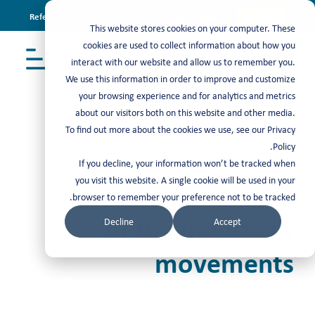
Refer & earn with the new TASC Referral Program
Join Now
This website stores cookies on your computer. These
cookies are used to collect information about how you
interact with our website and allow us to remember you.
We use this information in order to improve and customize
your browsing experience and for analytics and metrics
about our visitors both on this website and other media.
To find out more about the cookies we use, see our Privacy
مرئيات
>
تقارير
Policy.
If you decline, your information won’t be tracked when
you visit this website. A single cookie will be used in your
Stay in the know
browser to remember your preference not to be tracked.
of the industry’s
Decline
Accept
movements