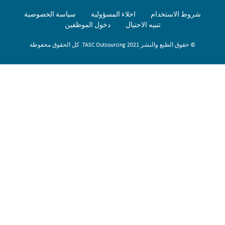
شروط الاستخدام
اخلاء المسؤولية
سياسة الخصوصية
تنبيه الاحتيال
دخول الموظفين
© حقوق الطبع والنشر 2021 TASC Outsourcing. كل الحقوق محفوظة
Sign Up Now
To get our fortnightly newsletter to keep up to date with the latest
jobs, recruitment news and business highlights direct to your inbox.
Privacy Policy
I accept the