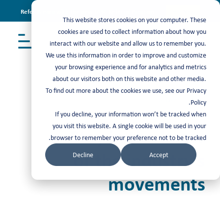
Refer & earn with the new TASC Referral Program
Join Now
This website stores cookies on your computer. These
cookies are used to collect information about how you
interact with our website and allow us to remember you.
We use this information in order to improve and customize
your browsing experience and for analytics and metrics
about our visitors both on this website and other media.
To find out more about the cookies we use, see our Privacy
مرئيات
>
تقارير
Policy.
If you decline, your information won’t be tracked when
you visit this website. A single cookie will be used in your
Stay in the know
browser to remember your preference not to be tracked.
of the industry’s
Decline
Accept
movements