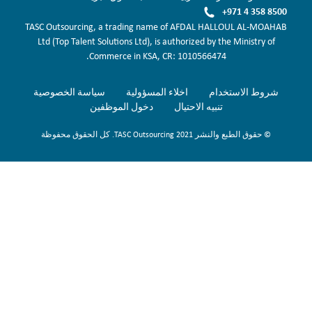
+971 4 358 8500
TASC Outsourcing, a trading name of AFDAL HALLOUL AL-MOAHAB
Ltd (Top Talent Solutions Ltd), is authorized by the Ministry of
Commerce in KSA, CR: 1010566474.
شروط الاستخدام
اخلاء المسؤولية
سياسة الخصوصية
تنبيه الاحتيال
دخول الموظفين
© حقوق الطبع والنشر 2021 TASC Outsourcing. كل الحقوق محفوظة
Sign Up Now
To get our fortnightly newsletter to keep up to date with the latest
jobs, recruitment news and business highlights direct to your inbox.