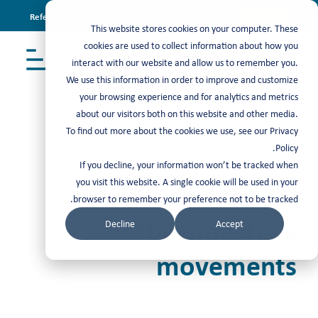
Refer & earn with the new TASC Referral Program
Join Now
This website stores cookies on your computer. These
cookies are used to collect information about how you
interact with our website and allow us to remember you.
We use this information in order to improve and customize
your browsing experience and for analytics and metrics
about our visitors both on this website and other media.
To find out more about the cookies we use, see our Privacy
مرئيات
>
تقارير
Policy.
If you decline, your information won’t be tracked when
you visit this website. A single cookie will be used in your
Stay in the know
browser to remember your preference not to be tracked.
of the industry’s
Decline
Accept
movements