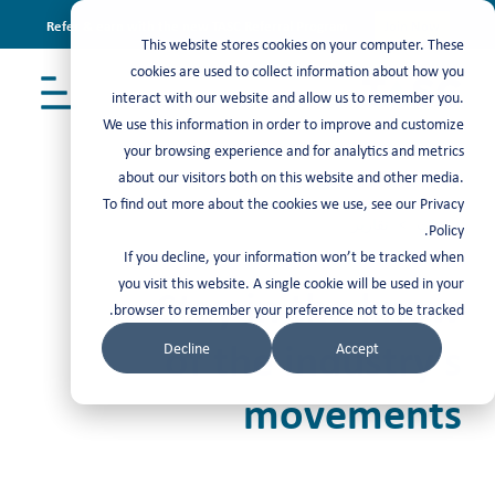
Refer & earn with the new TASC Referral Program
Join Now
This website stores cookies on your computer. These
cookies are used to collect information about how you
interact with our website and allow us to remember you.
We use this information in order to improve and customize
your browsing experience and for analytics and metrics
about our visitors both on this website and other media.
To find out more about the cookies we use, see our Privacy
مرئيات
>
تقارير
Policy.
If you decline, your information won’t be tracked when
you visit this website. A single cookie will be used in your
Stay in the know
browser to remember your preference not to be tracked.
of the industry’s
Decline
Accept
movements