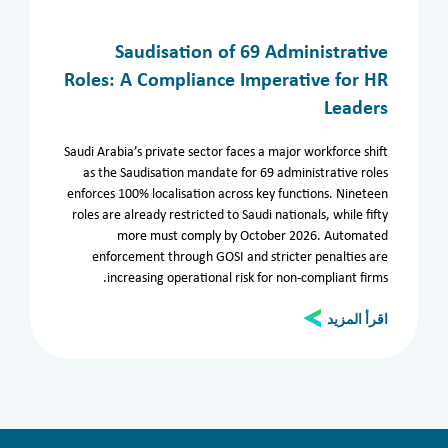
Saudisation of 69 Administrative
Roles: A Compliance Imperative for HR
Leaders
الأرشيف
Saudi Arabia’s private sector faces a major workforce shift
as the Saudisation mandate for 69 administrative roles
enforces 100% localisation across key functions. Nineteen
الأقسام
roles are already restricted to Saudi nationals, while fifty
more must comply by October 2026. Automated
الكل
المدراء
Aviation
تقنية المعلومات
enforcement through GOSI and stricter penalties are
المملكة العربية السعودية
invest in Saudi Arabia
increasing operational risk for non-compliant firms.
اقرأ المزيد
Clear filters
Apply now