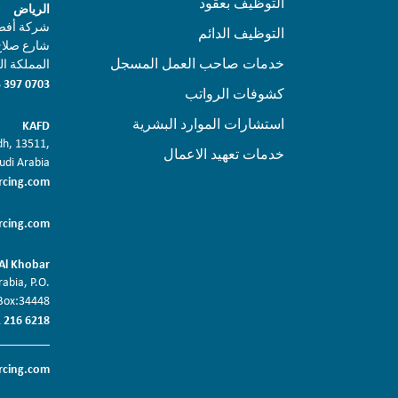
التوظيف بعقود
الرياض
شركة أفضل حلول ا
التوظيف الدائم
شارع صلاح 
خدمات صاحب العمل المسجل
المملكة الع
 397 0703
كشوفات الرواتب
استشارات الموارد البشرية
KAFD
adh, 13511,
خدمات تعهيد الاعمال
udi Arabia
rcing.com
rcing.com
Al Khobar
abia, P.O.
Box:34448
 216 6218
rcing.com