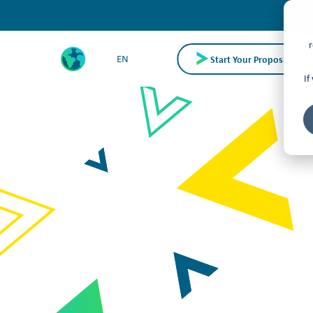
r
Start Your Proposal Requ
EN
If