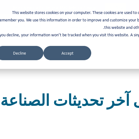
Refer & earn with the new TASC Referral Program
Join Now
This website stores cookies on your computer. These cookies are used to 
emember you. We use this information in order to improve and customize your br
Corporate Services
حول تاسك
مرئيات
est In Saudi Arabia
this website and oth
 you decline, your information won’t be tracked when you visit this website. A s
Decline
Accept
 آخر تحديثات الصناعة