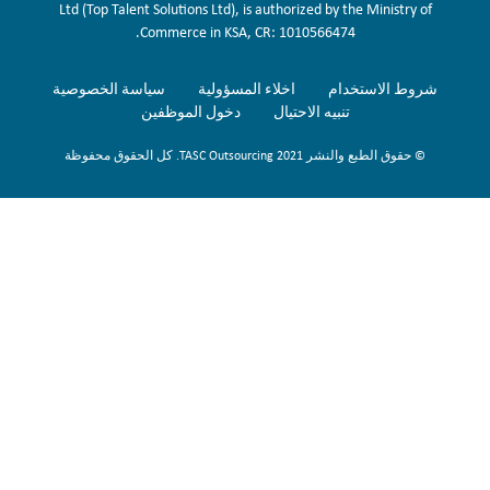
Ltd (Top Talent Solutions Ltd), is authorized by the Ministry of
Commerce in KSA, CR: 1010566474.
شروط الاستخدام
اخلاء المسؤولية
سياسة الخصوصية
تنبيه الاحتيال
دخول الموظفين
© حقوق الطبع والنشر 2021 TASC Outsourcing. كل الحقوق محفوظة
Sign Up Now
To get our fortnightly newsletter to keep up to date with the latest
jobs, recruitment news and business highlights direct to your inbox.