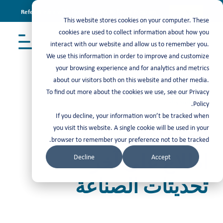
Refer & earn with the new TASC Referral Program
Join Now
This website stores cookies on your computer. These
cookies are used to collect information about how you
interact with our website and allow us to remember you.
We use this information in order to improve and customize
your browsing experience and for analytics and metrics
about our visitors both on this website and other media.
To find out more about the cookies we use, see our Privacy
أحدث المدونات
Policy.
If you decline, your information won’t be tracked when
you visit this website. A single cookie will be used in your
ابق على
browser to remember your preference not to be tracked.
اطلاع على آخر
Decline
Accept
تحديثات الصناعة