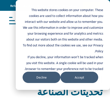
Refer & earn with the new TASC Referral Program
Join Now
This website stores cookies on your computer. These
cookies are used to collect information about how you
interact with our website and allow us to remember you.
We use this information in order to improve and customize
your browsing experience and for analytics and metrics
about our visitors both on this website and other media.
To find out more about the cookies we use, see our Privacy
أحدث المدونات
Policy.
If you decline, your information won’t be tracked when
you visit this website. A single cookie will be used in your
ابق على
browser to remember your preference not to be tracked.
اطلاع على آخر
Decline
Accept
تحديثات الصناعة