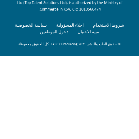
Ltd (Top Talent Solutions Ltd), is authorized by the Ministry of
Commerce in KSA, CR: 1010566474.
شروط الاستخدام
اخلاء المسؤولية
سياسة الخصوصية
تنبيه الاحتيال
دخول الموظفين
© حقوق الطبع والنشر 2021 TASC Outsourcing. كل الحقوق محفوظة
Sign Up Now
To get our fortnightly newsletter to keep up to date with the latest
jobs, recruitment news and business highlights direct to your inbox.